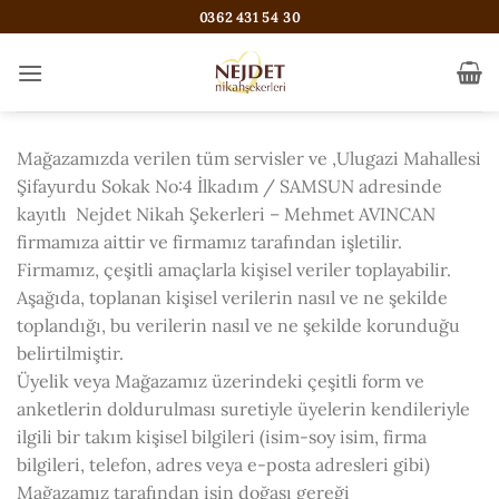
İçeriğe
0362 431 54 30
atla
Mağazamızda verilen tüm servisler ve ,Ulugazi Mahallesi
Şifayurdu Sokak No:4 İlkadım / SAMSUN adresinde
kayıtlı Nejdet Nikah Şekerleri – Mehmet AVINCAN
firmamıza aittir ve firmamız tarafından işletilir.
Firmamız, çeşitli amaçlarla kişisel veriler toplayabilir.
Aşağıda, toplanan kişisel verilerin nasıl ve ne şekilde
toplandığı, bu verilerin nasıl ve ne şekilde korunduğu
belirtilmiştir.
Üyelik veya Mağazamız üzerindeki çeşitli form ve
anketlerin doldurulması suretiyle üyelerin kendileriyle
ilgili bir takım kişisel bilgileri (isim-soy isim, firma
bilgileri, telefon, adres veya e-posta adresleri gibi)
Mağazamız tarafından işin doğası gereği