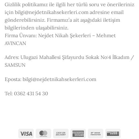
Gizlilik politikamız ile ilgili her türlü soru ve önerileriniz
için bilgi@nejdetnikahsekerleri.com adresine email
gönderebilirsiniz. Firmamız’a ait aşağıdaki iletişim
bilgilerinden ulaşabilirsiniz.
Firma Ünvanı: Nejdet Nikah Şekerleri – Mehmet
AVINCAN
Adres: Ulugazi Mahallesi Şifayurdu Sokak No:4 İlkadım /
SAMSUN
Eposta: bilgi@nejdetnikahsekerleri.com
Tel: 0362 431 54 30
Visa
MasterCard
Cash
American
Bank
Western