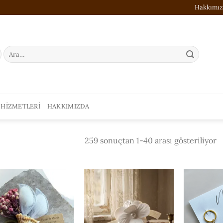
Hakkımı
Ara:
 HIZMETLERI
HAKKIMIZDA
E
259 sonuçtan 1-40 arası gösteriliyor
y
g
sı
ISTEK
ISTEK
LISTESI'NE
LISTESI'NE
EKLE
EKLE