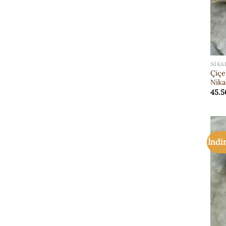
NIKA
Çiçe
Nika
45.5
İndi