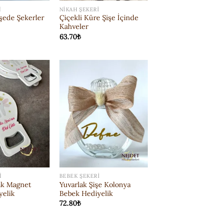
I
NIKAH ŞEKERI
şede Şekerler
Çiçekli Küre Şişe İçinde
Kahveler
63.70
₺
ISTEK
ISTEK
LISTESI'NE
LISTESI'NE
EKLE
EKLE
I
BEBEK ŞEKERI
ak Magnet
Yuvarlak Şişe Kolonya
yelik
Bebek Hediyelik
72.80
₺