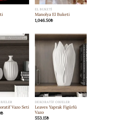
EL BUKETI
ti
Manolya El Buketi
1,046.50
₺
ISTEK
ISTEK
LISTESI'NE
LISTESI'NE
EKLE
EKLE
BJELER
DEKORATIF OBJELER
Leaves Yaprak Figürlü
oratif Vazo Seti
Vazo
0
₺
553.15
₺