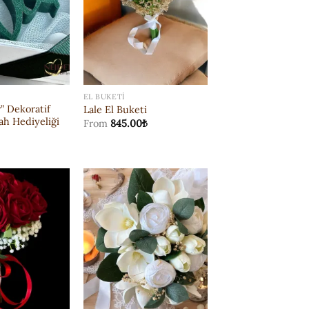
EL BUKETI
r” Dekoratif
Lale El Buketi
ah Hediyeliği
From
845.00
₺
ISTEK
ISTEK
LISTESI'NE
LISTESI'NE
EKLE
EKLE