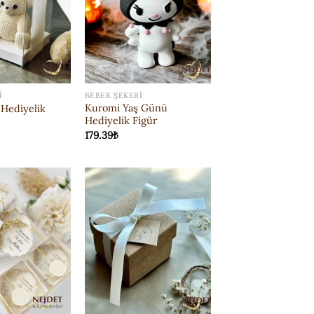
I
BEBEK ŞEKERI
Kuromi Yaş Günü
Hediyelik
Hediyelik Figür
179.39
₺
ISTEK
ISTEK
LISTESI'NE
LISTESI'NE
EKLE
EKLE