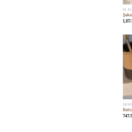
EL B
Şaka
1,117
DEKO
Ratt
747.