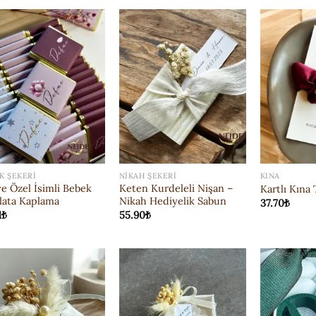
ISTEK
ISTEK
LISTESI'NE
LISTESI'NE
EKLE
EKLE
K ŞEKERI
NIKAH ŞEKERI
KINA
ye Özel İsimli Bebek
Keten Kurdeleli Nişan –
Kartlı Kına 
lata Kaplama
Nikah Hediyelik Sabun
37.70
₺
1
₺
55.90
₺
ISTEK
ISTEK
LISTESI'NE
LISTESI'NE
EKLE
EKLE