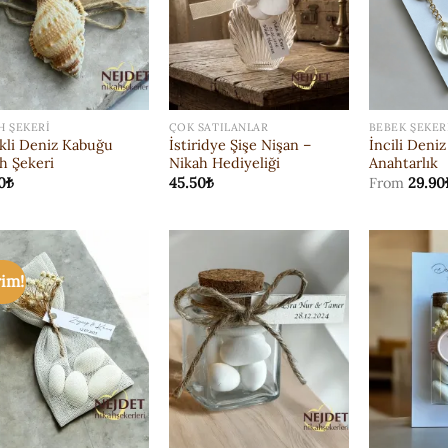
H ŞEKERI
ÇOK SATILANLAR
BEBEK ŞEKER
kli Deniz Kabuğu
İstiridye Şişe Nişan –
İncili Deni
h Şekeri
Nikah Hediyeliği
Anahtarlık
0
₺
45.50
₺
From
29.90
rim!
ISTEK
ISTEK
LISTESI'NE
LISTESI'NE
EKLE
EKLE