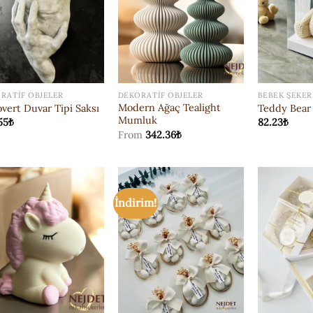
RATIF OBJELER
DEKORATIF OBJELER
BEBEK ŞEKER
Modern Ağaç Tealight
overt Duvar Tipi Saksı
Teddy Bear 
Mumluk
55
₺
82.23
₺
From
342.36
₺
İndirim!
ISTEK
ISTEK
LISTESI'NE
LISTESI'NE
EKLE
EKLE