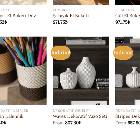
UKETI
EL BUKETI
EL BUKETI
yık El Buketi Düz
Şakayık El Buketi
Gül El Buke
.52
₺
971.75
₺
971.75
₺
İndirim!
İndirim!
ISTEK
ISTEK
LISTESI'NE
LISTESI'NE
EKLE
EKLE
RATIF OBJELER
DEKORATIF OBJELER
DEKORATIF O
an Kalemlik
Waves Dekoratif Vazo Seti
Stripes Dek
50
₺
From
807.30
₺
From
657.8