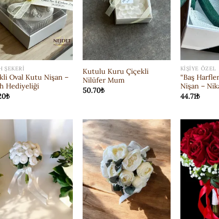
H ŞEKERI
KIŞIYE ÖZEL
Kutulu Kuru Çiçekli
kli Oval Kutu Nişan –
“Baş Harfle
Nilüfer Mum
h Hediyeliği
Nişan – Nik
50.70
₺
20
₺
44.71
₺
ISTEK
ISTEK
LISTESI'NE
LISTESI'NE
EKLE
EKLE