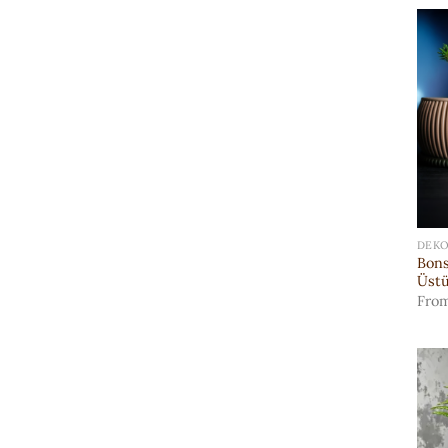
DEKO
Bon
Üstü
Fro