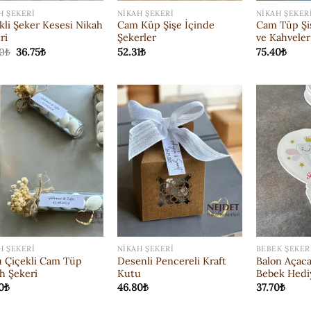
H ŞEKERI
NIKAH ŞEKERI
NIKAH ŞEKER
kli Şeker Kesesi Nikah
Cam Küp Şişe İçinde
Cam Tüp Şi
ri
Şekerler
ve Kahveler
Orijinal
Şu
0
₺
36.75
₺
52.31
₺
75.40
₺
fiyat:
andaki
52.00₺.
fiyat:
36.75₺.
ISTEK
ISTEK
LISTESI'NE
LISTESI'NE
EKLE
EKLE
H ŞEKERI
NIKAH ŞEKERI
BEBEK ŞEKER
 Çiçekli Cam Tüp
Desenli Pencereli Kraft
Balon Açac
h Şekeri
Kutu
Bebek Hedi
0
₺
46.80
₺
37.70
₺