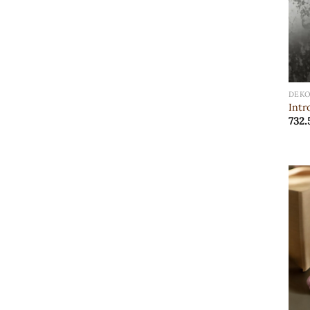
DEKO
Intr
732.