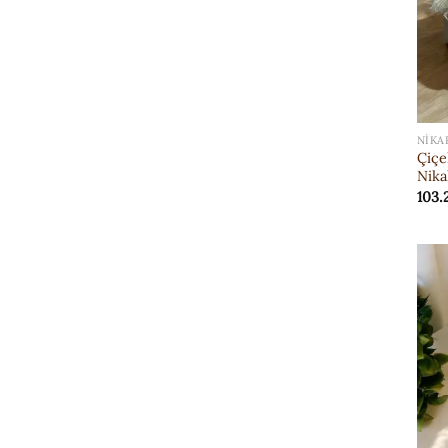
NIKA
Çiçe
Nika
103.