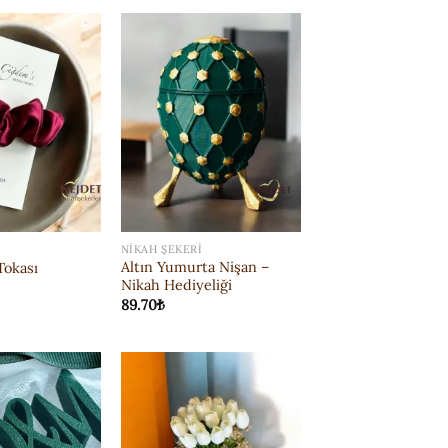
ISTEK
ISTEK
LISTESI'NE
LISTESI'NE
EKLE
EKLE
NIKAH ŞEKERI
Altın Yumurta Nişan –
Tokası
Nikah Hediyeliği
89.70
₺
ISTEK
ISTEK
LISTESI'NE
LISTESI'NE
EKLE
EKLE