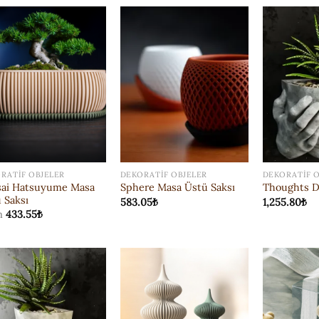
ISTEK
ISTEK
LISTESI'NE
LISTESI'NE
EKLE
EKLE
RATIF OBJELER
DEKORATIF OBJELER
DEKORATIF O
sai Hatsuyume Masa
Sphere Masa Üstü Saksı
Thoughts Du
 Saksı
583.05
₺
1,255.80
₺
m
433.55
₺
ISTEK
ISTEK
LISTESI'NE
LISTESI'NE
EKLE
EKLE