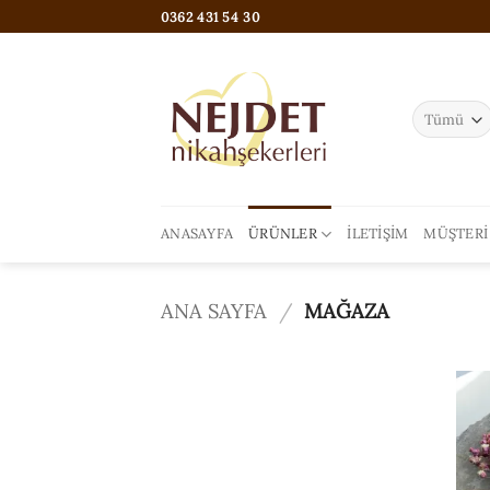
İçeriğe
0362 431 54 30
atla
ANASAYFA
ÜRÜNLER
İLETIŞIM
MÜŞTERI
ANA SAYFA
/
MAĞAZA