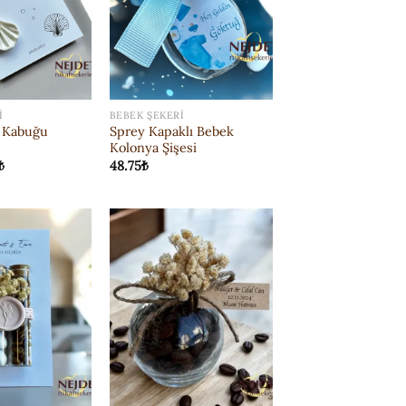
I
BEBEK ŞEKERI
z Kabuğu
Sprey Kapaklı Bebek
Kolonya Şişesi
₺
48.75
₺
ISTEK
ISTEK
LISTESI'NE
LISTESI'NE
EKLE
EKLE