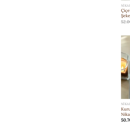
NIKA
Çiçe
Şeke
52.0
NIKA
Kuru
Nika
50.7