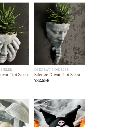
ISTEK
ISTEK
LISTESI'NE
LISTESI'NE
EKLE
EKLE
BJELER
DEKORATIF OBJELER
var Tipi Saksı
Silence Duvar Tipi Saksı
732.55
₺
ISTEK
ISTEK
LISTESI'NE
LISTESI'NE
EKLE
EKLE