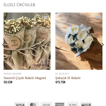
İLGILI ÜRÜNLER
ISTEK
ISTEK
LISTESI'NE
LISTESI'NE
EKLE
EKLE
NIKAH ŞEKERI
EL BUKETI
Naturel Çiçek Buketi Magnet
Şakayık El Buketi
50.15
₺
971.75
₺
Visa
MasterCard
Cash
American
Bank
Western