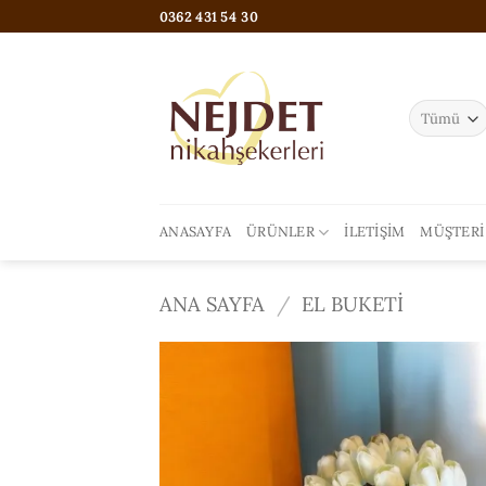
İçeriğe
0362 431 54 30
atla
ANASAYFA
ÜRÜNLER
İLETIŞIM
MÜŞTERI
ANA SAYFA
/
EL BUKETI