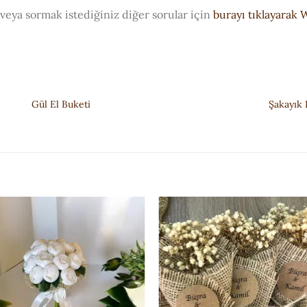
veya sormak istediğiniz diğer sorular için
burayı tıklayarak
Gül El Buketi
Şakayık 
ISTEK
ISTEK
LISTESI'NE
LISTESI'N
EKLE
EKLE