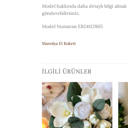
Model hakkında daha detaylı bilgi almak 
gönderebilirsiniz.
Model Numarası EB24112805
Manolya El Buketi
İLGILI ÜRÜNLER
ISTEK
ISTEK
LISTESI'NE
LISTESI'NE
EKLE
EKLE