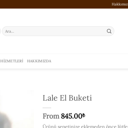
Hakkımı
Ara:
 HIZMETLERI
HAKKIMIZDA
Lale El Buketi
ISTEK
From
845.00
₺
LISTESI'NE
EKLE
Ürünü sepetinize eklemeden önce lütfe