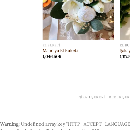
EL BUKETI
EL BU
Manolya El Buketi
Şakay
1,046.50
₺
1,117.
NIKAH ŞEKERI
BEBEK ŞEK
Warning
: Undefined array key "HTTP_ACCEPT_LANGUAGE