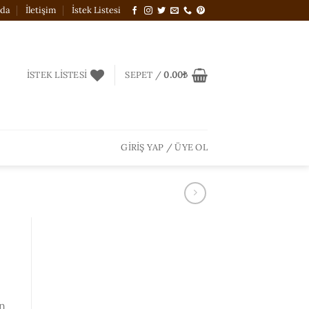
zda
İletişim
İstek Listesi
İSTEK LISTESI
SEPET /
0.00
₺
GIRIŞ YAP / ÜYE OL
n