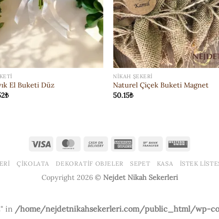
KETI
NIKAH ŞEKERI
ık El Buketi Düz
Naturel Çiçek Buketi Magnet
52
₺
50.15
₺
Visa
MasterCard
Cash
American
Bank
Western
On
Express
Transfer
Union
ERI
ÇIKOLATA
DEKORATIF OBJELER
SEPET
KASA
İSTEK LISTE
Delivery
Copyright 2026 ©
Nejdet Nikah Sekerleri
" in
/home/nejdetnikahsekerleri.com/public_html/wp-con