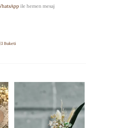
 WhatsApp
ile hemen mesaj
El Buketi
ISTEK
E
LISTESI'NE
EKLE