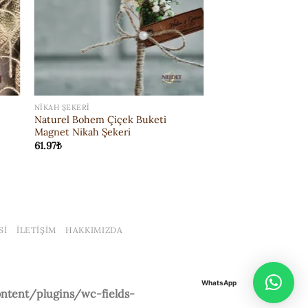
NIKAH ŞEKERI
Naturel Bohem Çiçek Buketi
Magnet Nikah Şekeri
61.97
₺
SI
İLETIŞIM
HAKKIMIZDA
WhatsApp
tent/plugins/wc-fields-