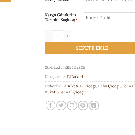
Kargo Gönderim
Tarihini Seçiniz;
*
Lale El Buketi adet
SEPETE EKLE
Stok kodu:
EB24112805
Kategoriler:
El Buketi
Etiketler:
El Buketi
,
El Çiçeği
,
Gelin Çiçeği
,
Gelin E
Buketi
,
Gelin El Çiçeği