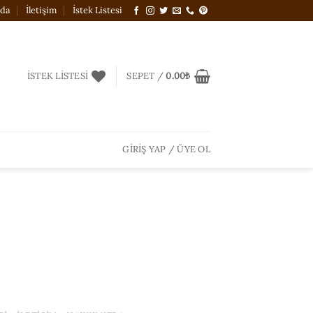
zda
İletişim
İstek Listesi
İSTEK LISTESI
SEPET /
0.00
₺
GIRIŞ YAP / ÜYE OL