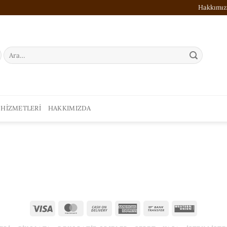
Hakkımı
Ara:
 HIZMETLERI
HAKKIMIZDA
Visa
MasterCard
Cash
American
Bank
Western
On
Express
Transfer
Union