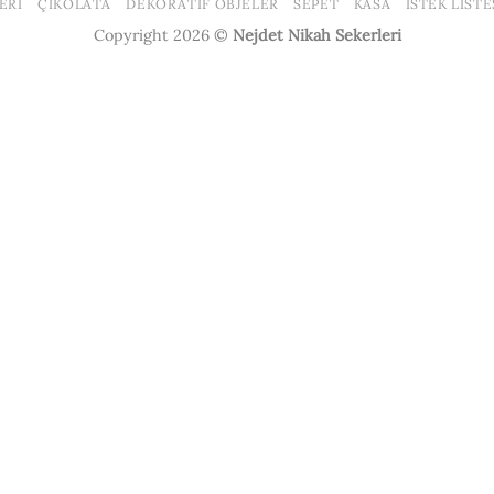
ERI
ÇIKOLATA
DEKORATIF OBJELER
SEPET
KASA
İSTEK LISTE
Delivery
Copyright 2026 ©
Nejdet Nikah Sekerleri