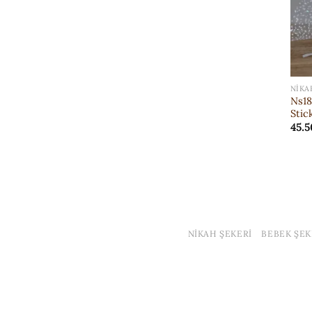
NIKA
Ns18
Stic
45.5
NIKAH ŞEKERI
BEBEK ŞEK