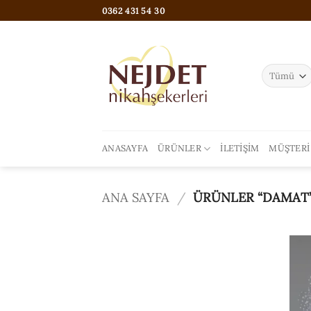
İçeriğe
0362 431 54 30
atla
ANASAYFA
ÜRÜNLER
İLETIŞIM
MÜŞTERI
ANA SAYFA
/
ÜRÜNLER “DAMAT”