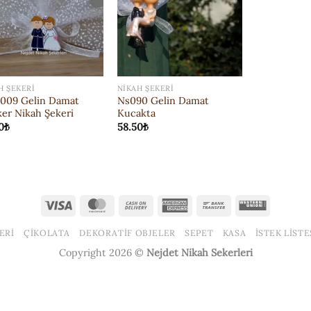
H ŞEKERI
NIKAH ŞEKERI
009 Gelin Damat
Ns090 Gelin Damat
ker Nikah Şekeri
Kucakta
0
₺
58.50
₺
Visa
MasterCard
Cash
American
Bank
Western
On
Express
Transfer
Union
ERI
ÇIKOLATA
DEKORATIF OBJELER
SEPET
KASA
İSTEK LISTE
Delivery
Copyright 2026 ©
Nejdet Nikah Sekerleri