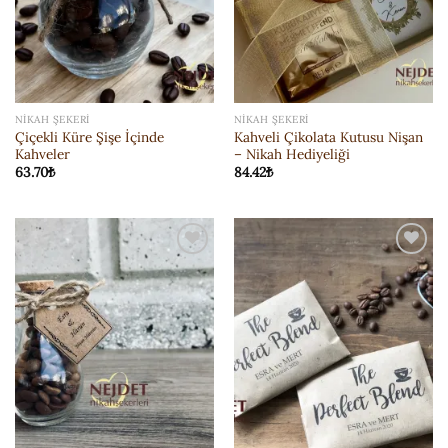
NIKAH ŞEKERI
NIKAH ŞEKERI
Çiçekli Küre Şişe İçinde
Kahveli Çikolata Kutusu Nişan
Kahveler
– Nikah Hediyeliği
63.70
₺
84.42
₺
ISTEK
ISTEK
LISTESI'NE
LISTESI'NE
EKLE
EKLE