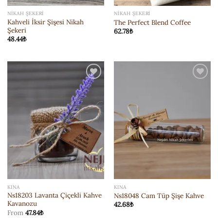
NIKAH ŞEKERI
NIKAH ŞEKERI
Kahveli İksir Şişesi Nikah
The Perfect Blend Coffee
Şekeri
62.78
₺
48.44
₺
ISTEK
ISTEK
LISTESI'NE
LISTESI'NE
EKLE
EKLE
KINA
KINA
Ns18203 Lavanta Çiçekli Kahve
Ns18048 Cam Tüp Şişe Kahve
Kavanozu
42.68
₺
From
47.84
₺