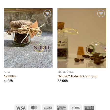
ISTEK
ISTEK
LISTESI'NE
LISTESI'NE
EKLE
EKLE
KINA
KIŞIYE ÖZEL
Ns18047
Ns13202 Kahveli Cam Şişe
41.05
₺
38.99
₺
Visa
MasterCard
Cash
American
Bank
Western