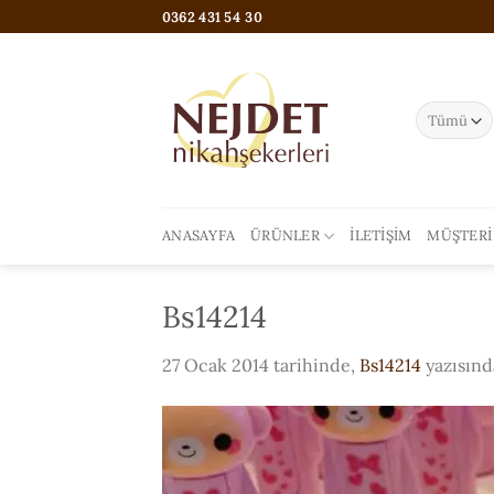
İçeriğe
0362 431 54 30
atla
ANASAYFA
ÜRÜNLER
İLETIŞIM
MÜŞTERI
Bs14214
27 Ocak 2014
tarihinde,
Bs14214
yazısınd