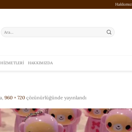
Hakkımı
Ara:
 HIZMETLERI
HAKKIMIZDA
a,
960 × 720
çözünürlüğünde yayınlandı