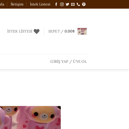
zda
İletişim
İstek Listesi
İSTEK LISTESI
SEPET /
0.00
₺
GIRIŞ YAP / ÜYE OL