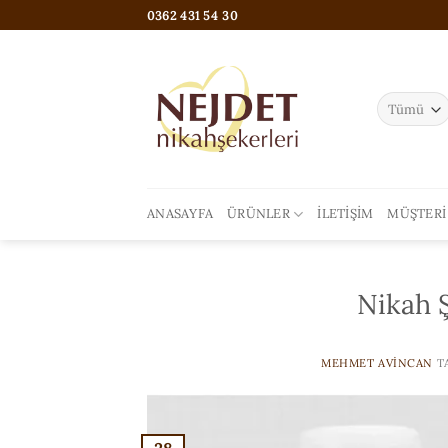
İçeriğe
0362 431 54 30
atla
ANASAYFA
ÜRÜNLER
İLETIŞIM
MÜŞTERI
Nikah 
MEHMET AVINCAN
T