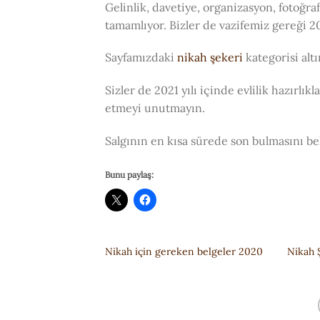
Gelinlik, davetiye, organizasyon, fotoğraf
tamamlıyor. Bizler de vazifemiz gereği 2
Sayfamızdaki
nikah şekeri
kategorisi alt
Sizler de 2021 yılı içinde evlilik hazırlık
etmeyi unutmayın.
Salgının en kısa sürede son bulmasını bek
Bunu paylaş:
Nikah için gereken belgeler 2020
Nikah 