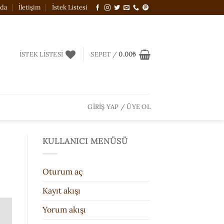
zda
İletişim
İstek Listesi
İSTEK LISTESI
SEPET /
0.00
₺
GIRIŞ YAP / ÜYE OL
KULLANICI MENÜSÜ
Oturum aç
Kayıt akışı
Yorum akışı