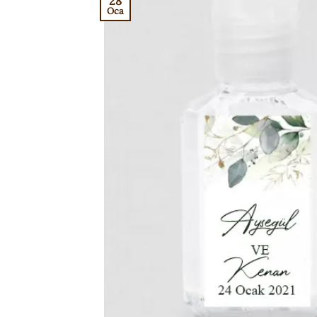
28
Oca