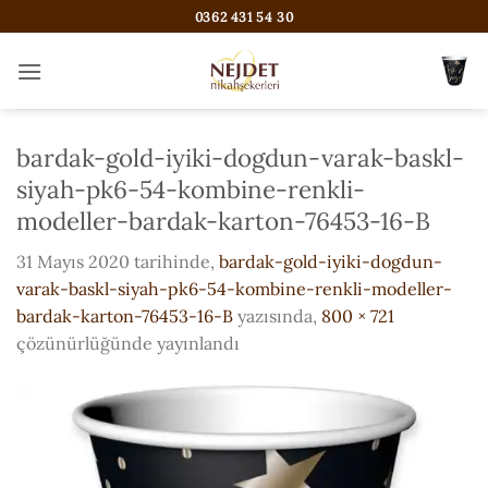
İçeriğe
0362 431 54 30
atla
bardak-gold-iyiki-dogdun-varak-baskl-
siyah-pk6-54-kombine-renkli-
modeller-bardak-karton-76453-16-B
31 Mayıs 2020
tarihinde,
bardak-gold-iyiki-dogdun-
varak-baskl-siyah-pk6-54-kombine-renkli-modeller-
bardak-karton-76453-16-B
yazısında,
800 × 721
çözünürlüğünde yayınlandı