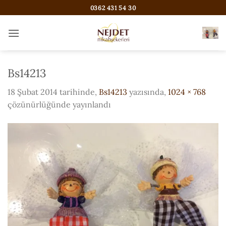
İçeriğe
0362 431 54 30
atla
Bs14213
18 Şubat 2014
tarihinde,
Bs14213
yazısında,
1024 × 768
çözünürlüğünde yayınlandı