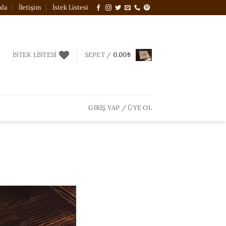
zda
İletişim
İstek Listesi
İSTEK LISTESI
SEPET /
0.00
₺
GIRIŞ YAP / ÜYE OL