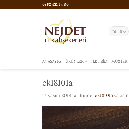
İçeriğe
0362 431 54 30
atla
ANASAYFA
ÜRÜNLER
İLETIŞIM
MÜŞTERI
ck18101a
17 Kasım 2018
tarihinde,
ck18101a
yazısı