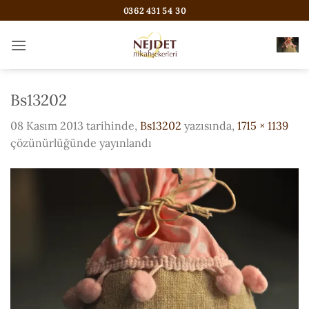
İçeriğe
0362 431 54 30
atla
Bs13202
08 Kasım 2013
tarihinde,
Bs13202
yazısında,
1715 × 1139
çözünürlüğünde yayınlandı