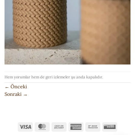
Hem yorumlar hem de geri izlemeler şu anda kapalıdır.
←
Önceki
Sonraki
→
Visa
MasterCard
Cash
American
Bank
Western
On
Express
Transfer
Union