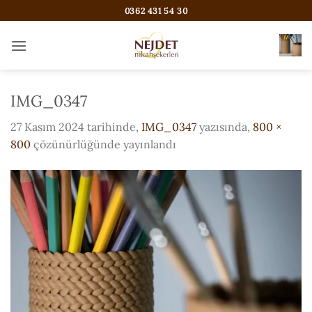
İçeriğe
0362 431 54 30
atla
IMG_0347
27 Kasım 2024
tarihinde,
IMG_0347
yazısında,
800 ×
800
çözünürlüğünde yayınlandı