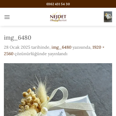
İçeriğe
0362 431 54 30
atla
img_6480
28 Ocak 2025
tarihinde,
img_6480
yazısında,
1920 ×
2560
çözünürlüğünde yayınlandı