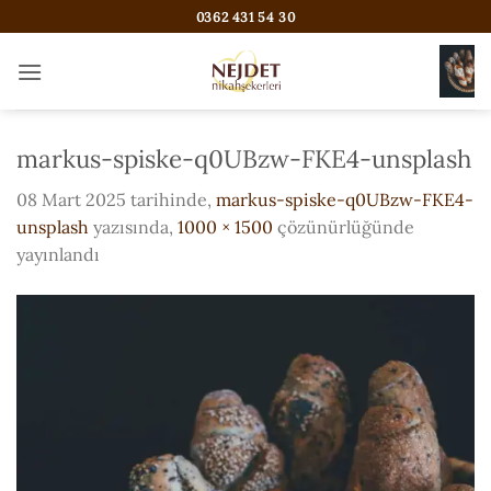
İçeriğe
0362 431 54 30
atla
markus-spiske-q0UBzw-FKE4-unsplash
08 Mart 2025
tarihinde,
markus-spiske-q0UBzw-FKE4-
unsplash
yazısında,
1000 × 1500
çözünürlüğünde
yayınlandı