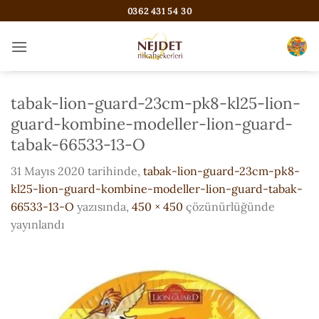
İçeriğe
0362 431 54 30
atla
tabak-lion-guard-23cm-pk8-kl25-lion-
guard-kombine-modeller-lion-guard-
tabak-66533-13-O
31 Mayıs 2020
tarihinde,
tabak-lion-guard-23cm-pk8-
kl25-lion-guard-kombine-modeller-lion-guard-tabak-
66533-13-O
yazısında,
450 × 450
çözünürlüğünde
yayınlandı