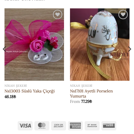
ISTEK
ISTEK
LISTESI'NE
LISTESI'NE
EKLE
EKLE
NIKAH ŞEKERI
NIKAH ŞEKERI
Ns17101 Ayetli Porselen
Ns13003 Süslü Yaka Çiçeği
Yumurta
46.18
₺
From
77.29
₺
Visa
MasterCard
Cash
American
Bank
Western
On
Express
Transfer
Union