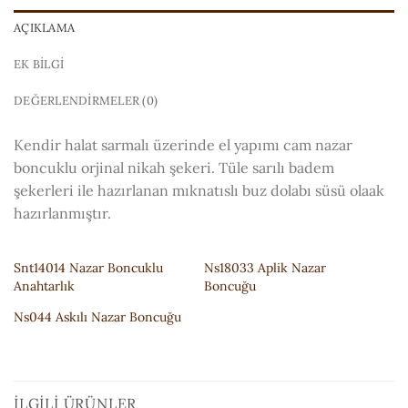
AÇIKLAMA
EK BILGI
DEĞERLENDIRMELER (0)
Kendir halat sarmalı üzerinde el yapımı cam nazar
boncuklu orjinal nikah şekeri. Tüle sarılı badem
şekerleri ile hazırlanan mıknatıslı buz dolabı süsü olaak
hazırlanmıştır.
Snt14014 Nazar Boncuklu
Ns18033 Aplik Nazar
Anahtarlık
Boncuğu
Ns044 Askılı Nazar Boncuğu
İLGILI ÜRÜNLER