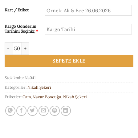
Kart / Etiket
Kargo Gönderim
Tarihini Seçiniz;
*
Ns041 Sarmal Üzerinde Nazar Boncuğu adet
SEPETE EKLE
Stok kodu:
Ns041
Kategoriler:
Nikah Şekeri
Etiketler:
Cam
,
Nazar Boncuğu
,
Nikah Şekeri