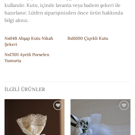
kullanılır. Kutu, içinde lavanta veya badem şekeri ile
hazırlanır. Lütfen siparişinizden önce ürün hakkında
bilgi alınız.
Ns048 Ahşap Kutu Nikah
Bs16100 Çiçekli Kutu
Şekeri
Ns17101 Ayetli Porselen
Yumurta
İLGILI ÜRÜNLER
ISTEK
ISTEK
LISTESI'NE
LISTESI'NE
EKLE
EKLE