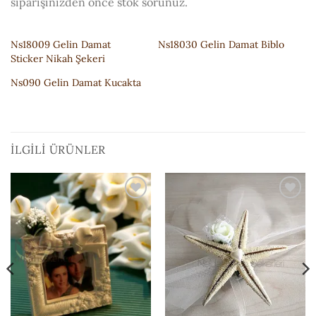
siparişinizden önce stok sorunuz.
Ns18009 Gelin Damat
Ns18030 Gelin Damat Biblo
Sticker Nikah Şekeri
Ns090 Gelin Damat Kucakta
İLGILI ÜRÜNLER
ISTEK
ISTEK
LISTESI'NE
LISTESI'NE
EKLE
EKLE