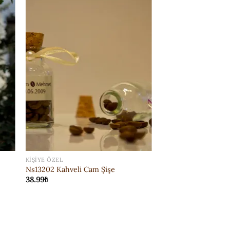
ISTEK
E
LISTESI'NE
EKLE
KIŞIYE ÖZEL
Ns13202 Kahveli Cam Şişe
38.99
₺