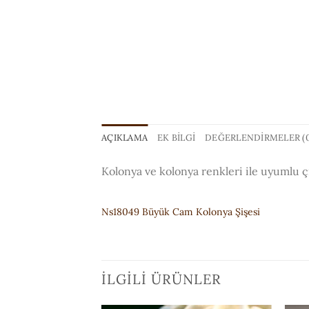
AÇIKLAMA
EK BILGI
DEĞERLENDIRMELER (0
Kolonya ve kolonya renkleri ile uyumlu çi
Ns18049 Büyük Cam Kolonya Şişesi
İLGILI ÜRÜNLER