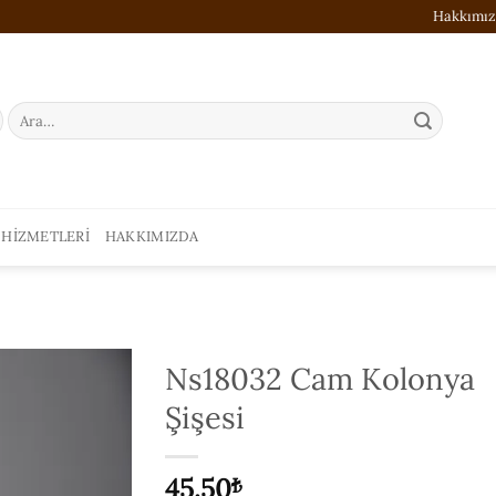
Hakkımı
Ara:
 HIZMETLERI
HAKKIMIZDA
Ns18032 Cam Kolonya
Şişesi
ISTEK
LISTESI'NE
EKLE
45.50
₺