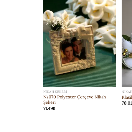
ISTEK
ISTEK
LISTESI'NE
LISTESI'NE
EKLE
EKLE
NIKAH ŞEKERI
NIKAH
Ns070 Polyester Çerçeve Nikah
u Nikah Şekeri
Klasi
Şekeri
70.01
71.49
₺