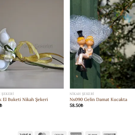
ISTEK
ISTEK
LISTESI'NE
LISTESI'N
EKLE
EKLE
 ŞEKERI
NIKAH ŞEKERI
k El Buketi Nikah Şekeri
Ns090 Gelin Damat Kucakta
₺
58.50
₺
Visa
MasterCard
Cash
American
Bank
Western