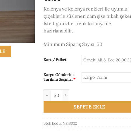
Kolonya ve kolonya renkleri ile uyumlu
çiçeklerle süslenen cam şişe nikah şeker
İstediğiniz her renk kolonya ile
hazırlanabilir.
Minimum Sipariş Sayısı: 50
KLE
Kart / Etiket
Kargo Gönderim
Tarihini Seçiniz;
*
Ns18032 Cam Kolonya Şişesi adet
SEPETE EKLE
Stok kodu:
Ns18032