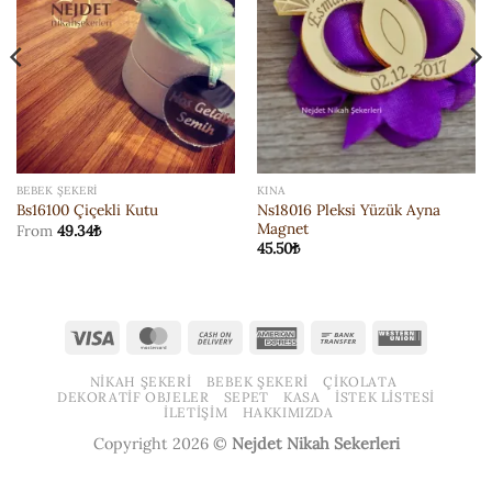
EKLE
EKLE
BEBEK ŞEKERI
KINA
Ns18016 Pleksi Yüzük Ayna
Bs16100 Çiçekli Kutu
Magnet
From
49.34
₺
45.50
₺
Visa
MasterCard
Cash
American
Bank
Western
On
Express
Transfer
Union
NIKAH ŞEKERI
BEBEK ŞEKERI
ÇIKOLATA
Delivery
DEKORATIF OBJELER
SEPET
KASA
İSTEK LISTESI
İLETIŞIM
HAKKIMIZDA
Copyright 2026 ©
Nejdet Nikah Sekerleri