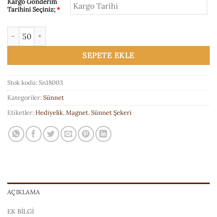
Kargo Gönderim
Tarihini Seçiniz;
*
Sn18003 Motosikletli Sticker Magnet adet
SEPETE EKLE
Stok kodu:
Sn18003
Kategoriler:
Sünnet
Etiketler:
Hediyelik
,
Magnet
,
Sünnet Şekeri
AÇIKLAMA
EK BILGI