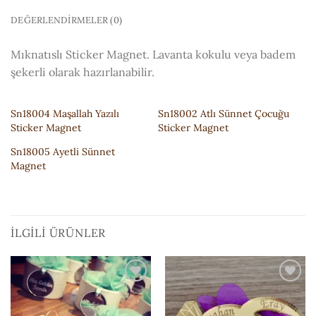
DEĞERLENDIRMELER (0)
Mıknatıslı Sticker Magnet. Lavanta kokulu veya badem
şekerli olarak hazırlanabilir.
Sn18004 Maşallah Yazılı
Sn18002 Atlı Sünnet Çocuğu
Sticker Magnet
Sticker Magnet
Sn18005 Ayetli Sünnet
Magnet
İLGILI ÜRÜNLER
ISTEK
ISTEK
LISTESI'NE
LISTESI'NE