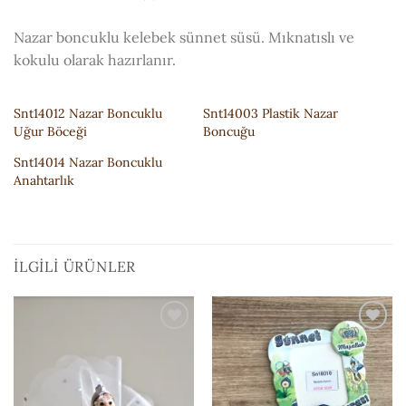
Nazar boncuklu kelebek sünnet süsü. Mıknatıslı ve
kokulu olarak hazırlanır.
Snt14012 Nazar Boncuklu
Snt14003 Plastik Nazar
Uğur Böceği
Boncuğu
Snt14014 Nazar Boncuklu
Anahtarlık
İLGILI ÜRÜNLER
ISTEK
ISTEK
LISTESI'NE
LISTESI'NE
EKLE
EKLE