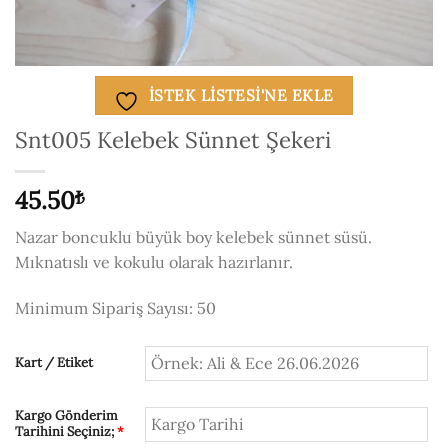
ISTEK LISTESI'NE EKLE
Snt005 Kelebek Sünnet Şekeri
45.50
₺
Nazar boncuklu büyük boy kelebek sünnet süsü.
Mıknatıslı ve kokulu olarak hazırlanır.
Minimum Sipariş Sayısı: 50
Kart / Etiket
Kargo Gönderim
Tarihini Seçiniz;
*