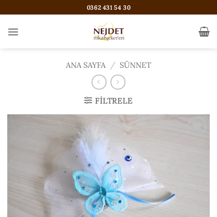
İçeriğe
0362 431 54 30
atla
ANA SAYFA
/
SÜNNET
FILTRELE
ISTEK
LISTESI'NE
EKLE