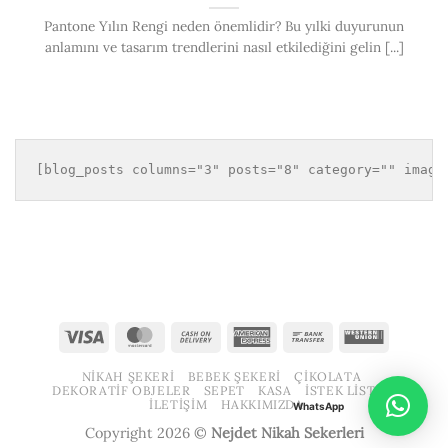
Pantone Yılın Rengi neden önemlidir? Bu yılki duyurunun
anlamını ve tasarım trendlerini nasıl etkilediğini gelin [...]
[blog_posts columns="3" posts="8" category="" image
Visa
MasterCard
Cash
American
Bank
Western
On
Express
Transfer
Union
NIKAH ŞEKERI
BEBEK ŞEKERI
ÇIKOLATA
Delivery
DEKORATIF OBJELER
SEPET
KASA
İSTEK LISTESI
İLETIŞIM
HAKKIMIZDA
WhatsApp
Copyright 2026 ©
Nejdet Nikah Sekerleri