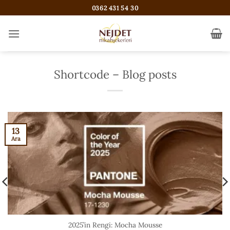
İçeriğe
0362 431 54 30
atla
Shortcode – Blog posts
13
Ara
2025’in Rengi: Mocha Mousse