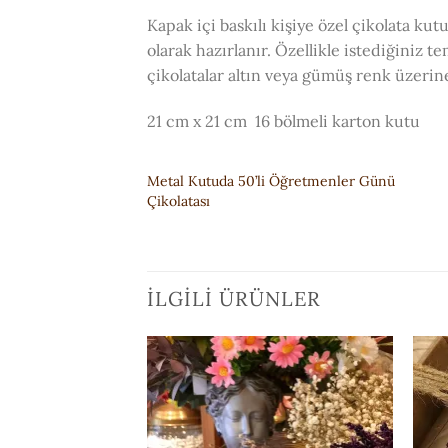
Kapak içi baskılı kişiye özel çikolata kut
olarak hazırlanır. Özellikle istediğiniz 
çikolatalar altın veya gümüş renk üzerine 
21 cm x 21 cm 16 bölmeli karton kutu
Metal Kutuda 50’li Öğretmenler Günü
Çikolatası
İLGILI ÜRÜNLER
ISTEK
ISTEK
LISTESI'NE
LISTESI'NE
EKLE
EKLE