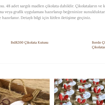
usu. 48 adet sargılı madlen çikolata dahildir. Çikolataların ve
tema veya grafik uygulaması hazırlanıp beğeninize sunulduktan
hazırlanır. Detaylı bilgi için lütfen iletişime geçiniz.
Bs18200 Çikolata Kutusu
Bordo Ç
Çikolata
ISTEK
ISTEK
LISTESI'NE
LISTESI'N
EKLE
EKLE