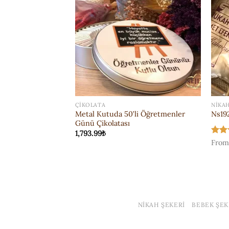
ÇIKOLATA
NIKAH
Metal Kutuda 50’li Öğretmenler
Şekerler
Ns19
Günü Çikolatası
1,793.99
₺
5 üz
Fro
5
oy 
NIKAH ŞEKERI
BEBEK ŞEK