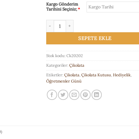
Kargo Gönderim
Tarihini Seçiniz;
*
Karton Kutuda 48'li Öğretmenler Günü Çikol
SEPETE EKLE
Stok kodu:
Ck20202
Kategoriler:
Çikolata
Etiketler:
Çikolata
,
Çikolata Kutusu
,
Hediyelik
,
Öğretmenler Günü
)