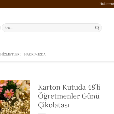
Hakkımı
Ara:
 HIZMETLERI
HAKKIMIZDA
Karton Kutuda 48’li
Öğretmenler Günü
ISTEK
Çikolatası
LISTESI'NE
EKLE