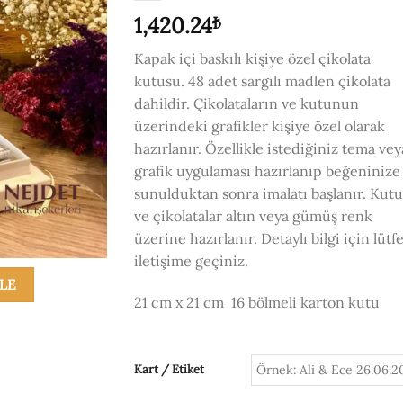
1,420.24
₺
Kapak içi baskılı kişiye özel çikolata
kutusu. 48 adet sargılı madlen çikolata
dahildir. Çikolataların ve kutunun
üzerindeki grafikler kişiye özel olarak
hazırlanır. Özellikle istediğiniz tema vey
grafik uygulaması hazırlanıp beğeninize
sunulduktan sonra imalatı başlanır. Kutu
ve çikolatalar altın veya gümüş renk
üzerine hazırlanır. Detaylı bilgi için lütf
iletişime geçiniz.
KLE
21 cm x 21 cm 16 bölmeli karton kutu
Kart / Etiket