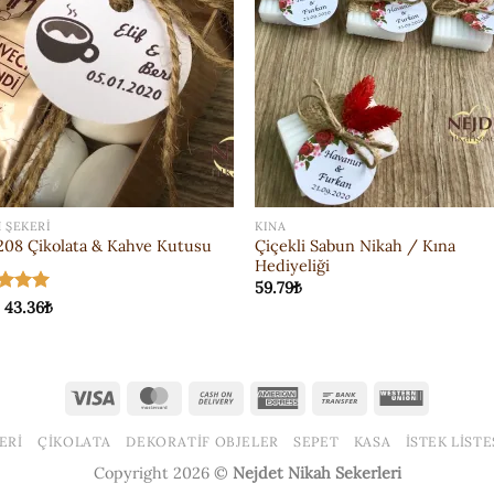
 ŞEKERI
KINA
Çiçekli Sabun Nikah / Kına
208 Çikolata & Kahve Kutusu
Hediyeliği
59.79
₺
erinden
m
43.36
₺
aldı
Visa
MasterCard
Cash
American
Bank
Western
On
Express
Transfer
Union
ERI
ÇIKOLATA
DEKORATIF OBJELER
SEPET
KASA
İSTEK LISTE
Delivery
Copyright 2026 ©
Nejdet Nikah Sekerleri