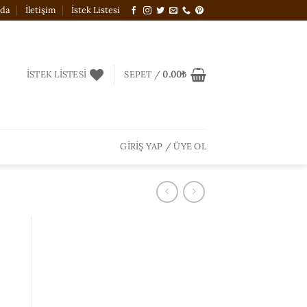
zda
İletişim
İstek Listesi
İSTEK LISTESI
SEPET /
0.00
₺
GIRIŞ YAP / ÜYE OL