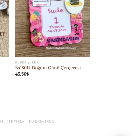
BEBEK ŞEKERI
Bs18014 Doğum Günü Çerçevesi
45.50
₺
SI
İLETIŞIM
HAKKIMIZDA