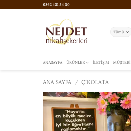
İçeriğe
0362 431 54 30
atla
ANASAYFA
ÜRÜNLER
İLETIŞIM
MÜŞTERI
ANA SAYFA
/
ÇIKOLATA