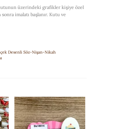
 kutunun üzerindeki grafikler kişiye özel
 sonra imalatı başlanır. Kutu ve
içek Desenli Söz-Nişan-Nikah
sı
ISTEK
E
LISTESI'NE
EKLE