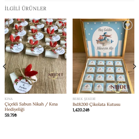
İLGILI ÜRÜNLER
ISTEK
ISTEK
LISTESI'NE
LISTESI'NE
EKLE
EKLE
KINA
BEBEK ŞEKERI
Çiçekli Sabun Nikah / Kına
Bs18200 Çikolata Kutusu
Hediyeliği
1,420.24
₺
59.79
₺