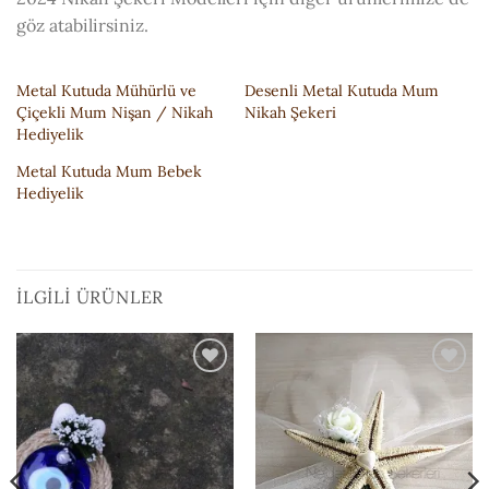
göz atabilirsiniz.
Metal Kutuda Mühürlü ve
Desenli Metal Kutuda Mum
Çiçekli Mum Nişan / Nikah
Nikah Şekeri
Hediyelik
Metal Kutuda Mum Bebek
Hediyelik
İLGILI ÜRÜNLER
ISTEK
ISTEK
LISTESI'NE
LISTESI'NE
EKLE
EKLE