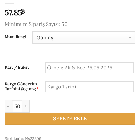
57.85
₺
Minimum Sipariş Sayısı: 50
Mum Rengi
Kart / Etiket
Kargo Gönderim
Tarihini Seçiniz;
*
Metal Kutuda Mum Nişan / Nikah Hediyelik adet
SEPETE EKLE
Stok kodu:
Ns23209