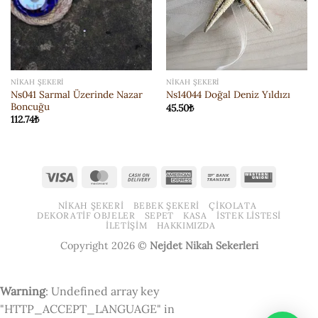
NIKAH ŞEKERI
NIKAH ŞEKERI
Ns041 Sarmal Üzerinde Nazar
Ns14044 Doğal Deniz Yıldızı
Boncuğu
45.50
₺
112.74
₺
Visa
MasterCard
Cash
American
Bank
Western
On
Express
Transfer
Union
NIKAH ŞEKERI
BEBEK ŞEKERI
ÇIKOLATA
Delivery
DEKORATIF OBJELER
SEPET
KASA
İSTEK LISTESI
İLETIŞIM
HAKKIMIZDA
Copyright 2026 ©
Nejdet Nikah Sekerleri
Warning
: Undefined array key
"HTTP_ACCEPT_LANGUAGE" in