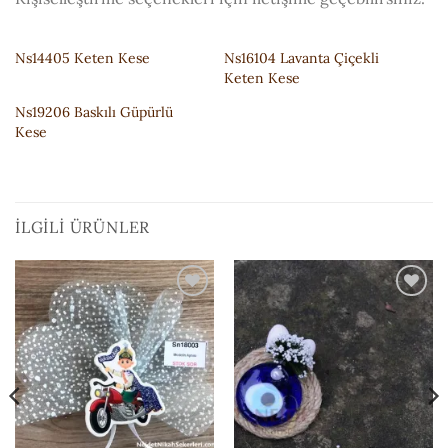
Ns14405 Keten Kese
Ns16104 Lavanta Çiçekli
Keten Kese
Ns19206 Baskılı Güpürlü
Kese
İLGILI ÜRÜNLER
ISTEK
ISTEK
LISTESI'NE
LISTESI'NE
EKLE
EKLE