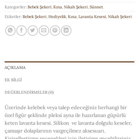
Kategoriler:
Bebek Şekeri
,
Kına
,
Nikah Şekeri
,
Sünnet
Etiketler:
Bebek Şekeri
,
Hediyelik
,
Kına
,
Lavanta Kesesi
,
Nikah Şekeri
AÇIKLAMA
EK BILGI
DEĞERLENDIRMELER (0)
Üzerinde kelebek veya talep edeceğiniz herhangi bir
özel figür şeklinde pleksi ayna ile hazırlanan güpürlü
keten lavanta kesesi. Silikon ve lavanta dolgulu keseler,
çamaşır dolaplarının vazgeçilmez aksesuarı.
Kişiselleştirme seçenekleri için iletişime geçebilirsiniz.